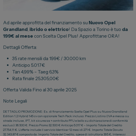
Lexus
DR
Ad aprile approfitta del finanziamento su
Nuovo Opel
Dongfeng
Grandland
,
ibrido o elettrico
! Da Spazio a Torino è tuo
da
199€ al mese
con Scelta Opel Plus! Approfittane ORA!
Dettagli Offerta:
Veicoli Commerciali
35 rate mensili da 199€ / 30.000 km
Fiat Professional
Anticipo 5.017€
Citroen
Tan 4,99% – Taeg 6,3%
Rata finale 25.305,00€
Toyota
Offerta Valida Fino al 30 aprile 2025
Note Legali
Servizi
DETTAGLIO PROMOZIONE: Es. di finanziamento Scelta Opel Plus su Nuovo Grandland
Auto Usate e Km Zero
Edition 1.2 Hybrid 145 cv con opzionale Tech Pack incluso: Prezzo Listino (IVA e messa su
strada incluse, IPT, kit sicurezza + contributo PFU e bollo su dichiarazione di conformità
Officina
esclusi) 36.500 €. Prezzo Promo 32.500 € Anticipo 5.017 € – Importo Totale del Credito
27.754,11 €. L’offerta include il servizio Identicar 12 mesi di 271 €. Importo Totale Dovuto
Carrozzeria
32.343,87 € composto da: Importo Totale del Credito, spese di istruttoria 395 €, Interessi