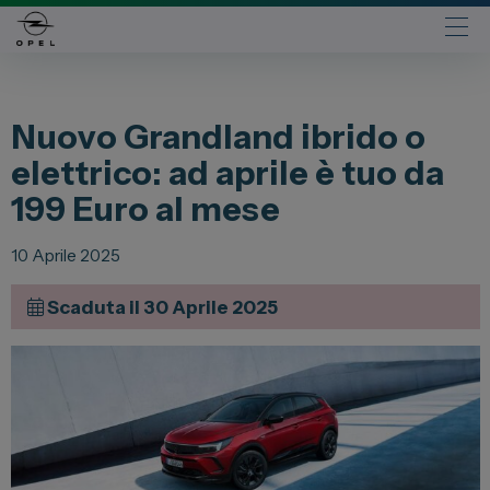
Automobili
Nuovo Grandland ibrido o
Fiat
elettrico: ad aprile è tuo da
Abarth
199 Euro al mese
Lancia
Alfa Romeo
10 Aprile 2025
Jeep
Scaduta il 30 Aprile 2025
Opel
Peugeot
Citroen
Leapmotor
Toyota