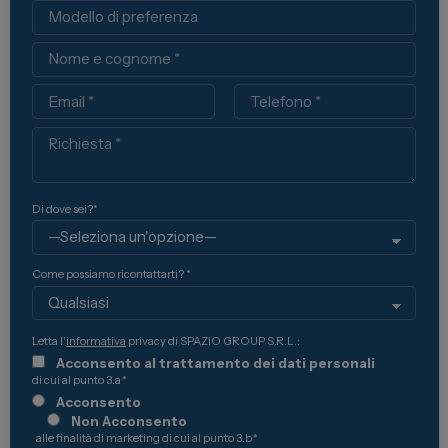
Modello
Nome
Email
Telefono
Richiesta
Di dove sei?*
Come possiamo ricontattarti? *
Letta l'
informativa
privacy di SPAZIO GROUP S.R.L.:
Acconsento al trattamento dei dati personali
di cui al punto 3.a
*
Acconsento
Non Acconsento
alle finalità di marketing di cui al punto 3.b
*