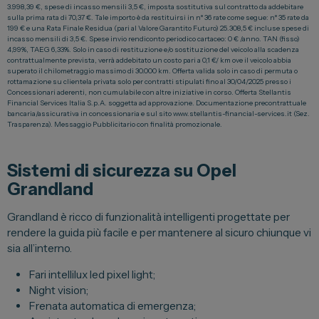
3.998,39 €, spese di incasso mensili 3,5 €, imposta sostitutiva sul contratto da addebitare
sulla prima rata di 70,37 €. Tale importo è da restituirsi in n° 36 rate come segue: n° 35 rate da
Vendi la tua auto
199 € e una Rata Finale Residua (pari al Valore Garantito Futuro) 25.308,5 € incluse spese di
incasso mensili di 3,5 €. Spese invio rendiconto periodico cartaceo: 0 € /anno. TAN (fisso)
Soluzioni Business
4,99%, TAEG 6,33%. Solo in caso di restituzione e/o sostituzione del veicolo alla scadenza
contrattualmente prevista, verrà addebitato un costo pari a 0,1 €/ km ove il veicolo abbia
Convenzioni
superato il chilometraggio massimo di 30.000 km. Offerta valida solo in caso di permuta o
rottamazione su clientela privata solo per contratti stipulati fino al 30/04/2025 presso i
Dipendenti Stellantis
Concessionari aderenti, non cumulabile con altre iniziative in corso. Offerta Stellantis
Financial Services Italia S.p.A. soggetta ad approvazione. Documentazione precontrattuale
bancaria/assicurativa in concessionaria e sul sito www.stellantis-financial-services.it (Sez.
Promozioni
Trasparenza). Messaggio Pubblicitario con finalità promozionale.
Sistemi di sicurezza su Opel
Gruppo Spazio
Grandland
Il Gruppo Spazio
Grandland è ricco di funzionalità intelligenti progettate per
Impegno per l’Ambiente
rendere la guida più facile e per mantenere al sicuro chiunque vi
Impegno per il Sociale
sia all’interno.
Comunità Energetica
Fari intellilux led pixel light;
Night vision;
Sedi e Recapiti
Frenata automatica di emergenza;
News ed Eventi