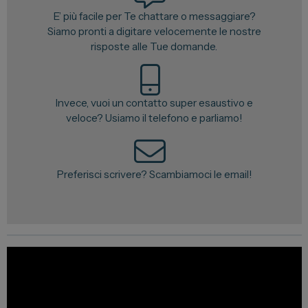
E’ più facile per Te chattare o messaggiare?
Vendi la tua auto
Siamo pronti a digitare velocemente le nostre
Soluzioni Business
risposte alle Tue domande.
Convenzioni
Dipendenti Stellantis
Invece, vuoi un contatto super esaustivo e
Promozioni
veloce? Usiamo il telefono e parliamo!
Gruppo Spazio
Preferisci scrivere? Scambiamoci le email!
Il Gruppo Spazio
Impegno per l’Ambiente
Impegno per il Sociale
Comunità Energetica
Sedi e Recapiti
News ed Eventi