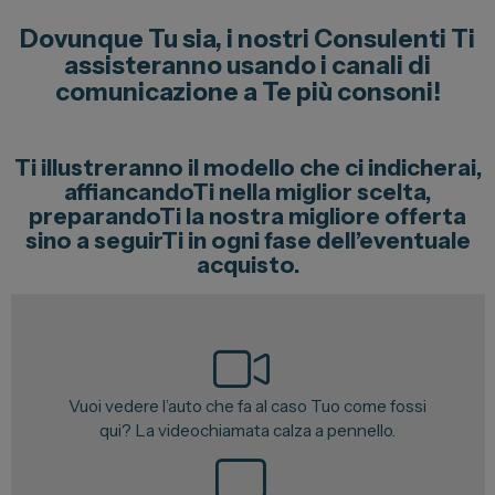
Lexus
Dovunque Tu sia, i nostri Consulenti Ti
DR
assisteranno usando i canali di
comunicazione a Te più consoni!
Dongfeng
Ti illustreranno il modello che ci indicherai,
Veicoli Commerciali
affiancandoTi nella miglior scelta,
preparandoTi la nostra migliore offerta
Fiat Professional
sino a seguirTi in ogni fase dell’eventuale
Citroen
acquisto.
Toyota
Servizi
Vuoi vedere l’auto che fa al caso Tuo come fossi
Auto Usate e Km Zero
qui? La videochiamata calza a pennello.
Officina
Carrozzeria