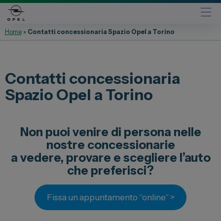
Home
»
Contatti concessionaria Spazio Opel a Torino
Automobili
Fiat
Contatti concessionaria
Abarth
Spazio Opel a Torino
Lancia
Alfa Romeo
Non puoi venire di persona nelle
Jeep
nostre concessionarie
Opel
a vedere, provare e scegliere l’auto
Peugeot
che preferisci?
Citroen
Leapmotor
Fissa un appuntamento “online” >
Toyota