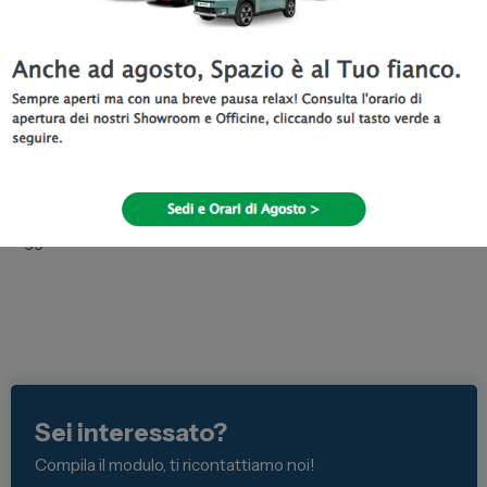
Ma se vuoi comunque raggiungerci,
puoi!
Siamo a Tua disposizione per offrirti sempre il migliore servizio
garantendo una
scrupolosa e regolare sanificazione
degli
ambienti, l’
igienizzazione dei veicoli
prima della consegna e
l’utilizzo di
dispositivi di protezione individuale
a norma di
legge.
Sei interessato?
Compila il modulo, ti ricontattiamo noi!