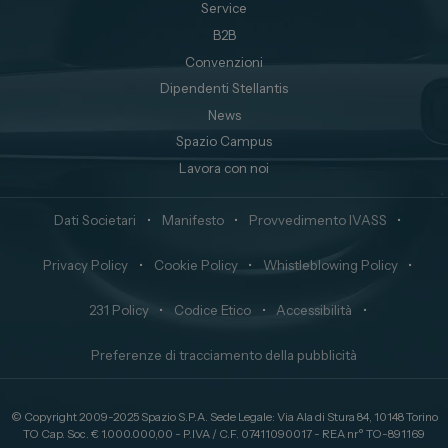
Service
B2B
Convenzioni
Dipendenti Stellantis
News
Spazio Campus
Lavora con noi
Dati Societari
•
Manifesto
•
Provvedimento IVASS
•
Privacy Policy
•
Cookie Policy
•
Whistleblowing Policy
•
231 Policy
•
Codice Etico
•
Accessibilità
•
Preferenze di tracciamento della pubblicità
© Copyright 2009-2025 Spazio S.P.A. Sede Legale: Via Ala di Stura 84, 10148 Torino
TO Cap. Soc. € 1.000.000,00 - P.IVA / C.F. 07411090017 - REA nr° TO-891169